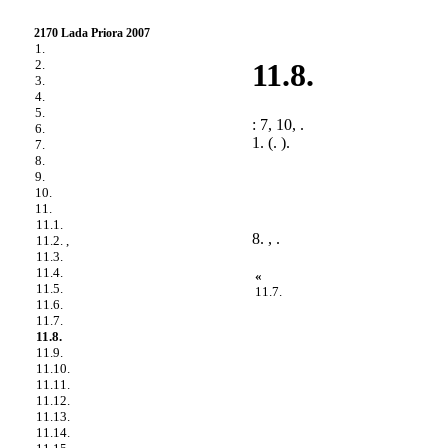
2170 Lada Priora 2007
1.
2.
11.8.
3.
4.
5.
: 7, 10, .
6.
1. (.
).
7.
8.
9.
10.
11.
11.1.
8. , .
11.2. ,
11.3.
11.4.
«
11.5.
11.7.
11.6.
11.7.
11.8.
11.9.
11.10.
11.11.
11.12.
11.13.
11.14.