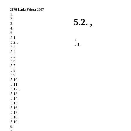
2170 Lada Priora 2007
1.
2.
5.2. ,
3.
4.
5.
5.1.
«
5.2. ,
5.1.
5.3.
5.4.
5.5.
5.6.
5.7.
5.8.
5.9.
5.10.
5.11.
5.12. ,
5.13.
5.14.
5.15.
5.16.
5.17.
5.18.
5.19.
6.