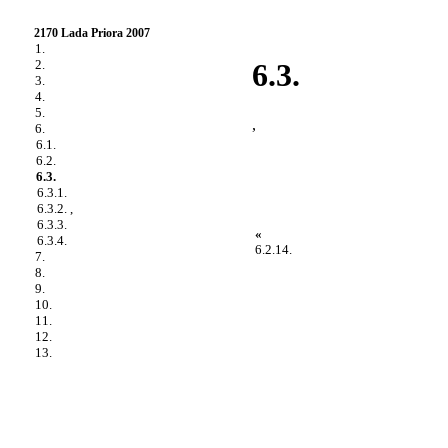
2170 Lada Priora 2007
1.
2.
6.3.
3.
4.
5.
,
6.
6.1.
6.2.
6.3.
6.3.1.
6.3.2. ,
6.3.3.
«
6.3.4.
6.2.14.
7.
8.
9.
10.
11.
12.
13.