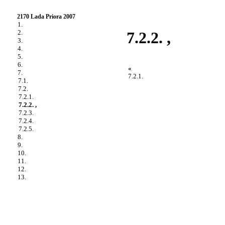
2170 Lada Priora 2007
1.
2.
7.2.2. ,
3.
4.
5.
6.
«
7.
7.2.1.
7.1.
7.2.
7.2.1.
7.2.2. ,
7.2.3.
7.2.4.
7.2.5.
8.
9.
10.
11.
12.
13.