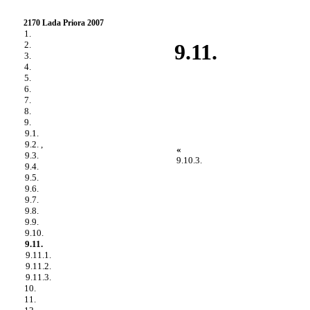
2170 Lada Priora 2007
1.
2.
9.11.
3.
4.
5.
6.
7.
8.
9.
9.1.
9.2. ,
«
9.3.
9.10.3.
9.4.
9.5.
9.6.
9.7.
9.8.
9.9.
9.10.
9.11.
9.11.1.
9.11.2.
9.11.3.
10.
11.