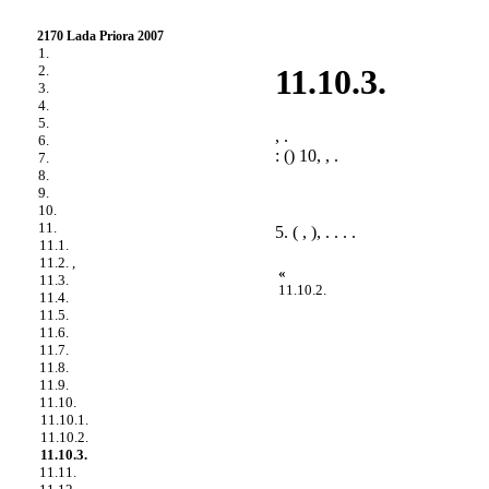
2170 Lada Priora 2007
1.
2.
11.10.3.
3.
4.
5.
, .
6.
: () 10, , .
7.
8.
9.
10.
11.
5. ( , ), . . . .
11.1.
11.2. ,
«
11.3.
11.10.2.
11.4.
11.5.
11.6.
11.7.
11.8.
11.9.
11.10.
11.10.1.
11.10.2.
11.10.3.
11.11.