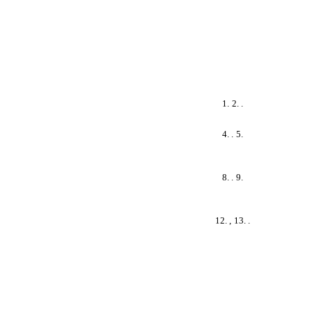
1.
2. .
4. .
5.
8. .
9.
12. ,
13. .