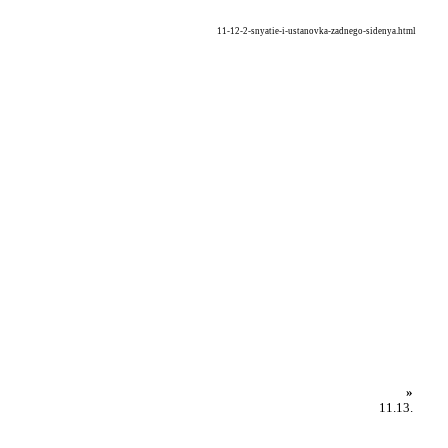
11-12-2-snyatie-i-ustanovka-zadnego-sidenya.html
»
11.13.