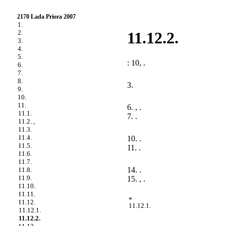
2170 Lada Priora 2007
1.
2.
11.12.2.
3.
4.
5.
: 10, .
6.
7.
8.
3.
9.
10.
11.
6. , .
11.1.
7. .
11.2. ,
11.3.
11.4.
10. .
11.5.
11. .
11.6.
11.7.
14. .
11.8.
11.9.
15. , .
11.10.
11.11.
«
11.12.
11.12.1.
11.12.1.
11.12.2.