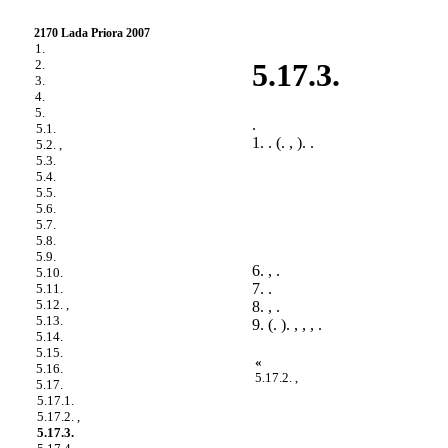
2170 Lada Priora 2007
1.
2.
5.17.3.
3.
4.
5.
.
5.1.
1. . (.
, ). .
5.2. ,
5.3.
5.4.
5.5.
5.6.
5.7.
5.8.
5.9.
6. , .
5.10.
7. .
5.11.
5.12. ,
8. , .
5.13.
9. (.
). , , , .
5.14.
5.15.
«
5.16.
5.17.2. ,
5.17.
5.17.1.
5.17.2. ,
5.17.3.