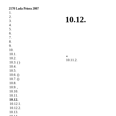
2170 Lada Priora 2007
1.
2.
10.12.
3.
4.
5.
6.
7.
8.
9.
10.
10.1.
«
10.2.
10.11.2.
10.3. ( )
10.4.
10.5.
10.6. ()
10.7. ()
10.8.
10.9. ,
10.10.
10.11.
10.12.
10.12.1.
10.12.2.
10.13.