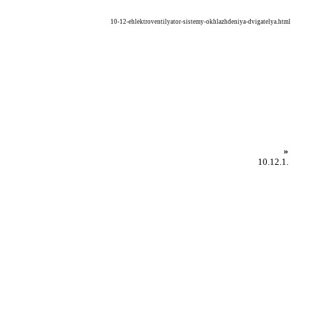
10-12-ehlektroventilyator-sistemy-okhlazhdeniya-dvigatelya.html
»
10.12.1.