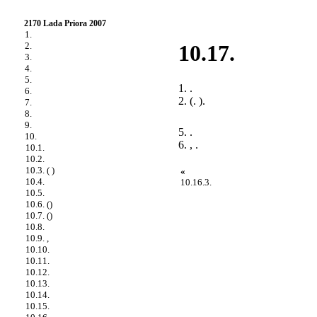
2170 Lada Priora 2007
1.
2.
10.17.
3.
4.
5.
1. .
6.
2. (.
).
7.
8.
9.
5. .
10.
6. , .
10.1.
10.2.
10.3. ( )
«
10.4.
10.16.3.
10.5.
10.6. ()
10.7. ()
10.8.
10.9. ,
10.10.
10.11.
10.12.
10.13.
10.14.
10.15.