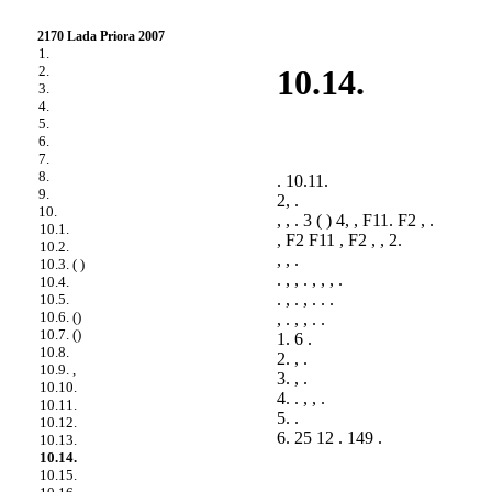
2170 Lada Priora 2007
1.
2.
10.14.
3.
4.
5.
6.
7.
8.
. 10.11
.
9.
2, .
10.
, , . 3 ( ) 4, , F11. F2 , .
10.1.
, F2 F11 , F2 , , 2.
10.2.
, , .
10.3. ( )
. , , . , , , .
10.4.
. , . , . . .
10.5.
10.6. ()
, . , , . .
10.7. ()
1. 6 .
10.8.
2. , .
10.9. ,
3. , .
10.10.
4. . , , .
10.11.
5. .
10.12.
6. 25 12 . 149 .
10.13.
10.14.
10.15.