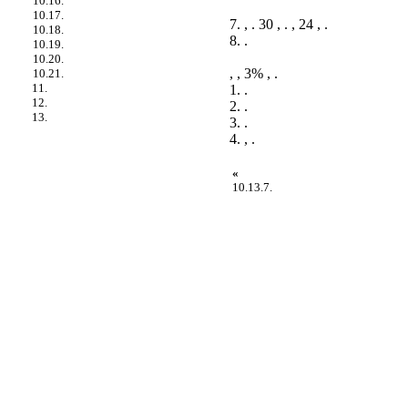
10.16.
10.17.
7. , . 30 , . , 24 , .
10.18.
8. .
10.19.
10.20.
, , 3% , .
10.21.
11.
1. .
12.
2. .
13.
3. .
4. , .
«
10.13.7.