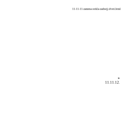
11-11-11-zamena-stekla-zadnejj-dveri.html
»
11.11.12.