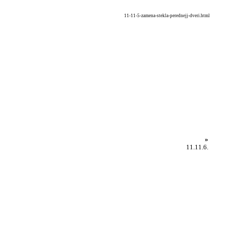
11-11-5-zamena-stekla-perednejj-dveri.html
»
11.11.6.