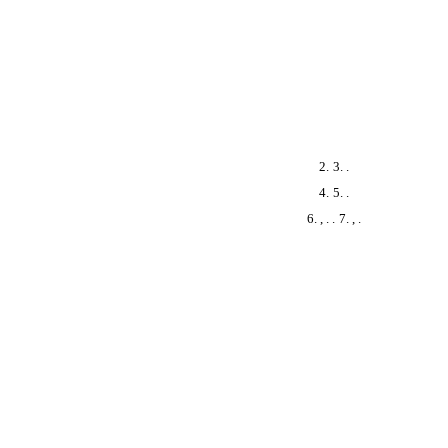
2.
3. .
4.
5. .
6. , . .
7. , .